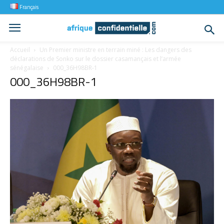
Français
Accueil
Un Premier ministre en terrain miné : Les dangers des
déclarations de Sonko sur le dossier casamançais et l’armée
sénégalaise
000_36H98BR-1
000_36H98BR-1