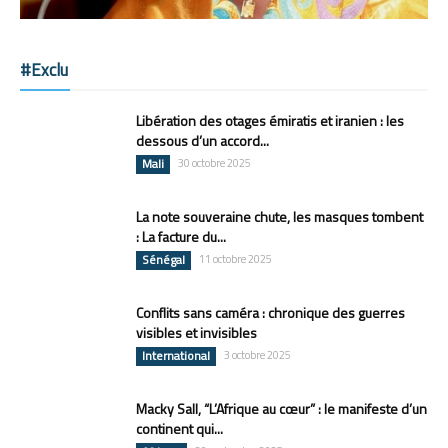
#Exclu
Libération des otages émiratis et iranien : les
dessous d’un accord...
Mali
30 octobre 2025
La note souveraine chute, les masques tombent
: La facture du...
Sénégal
11 octobre 2025
Conflits sans caméra : chronique des guerres
visibles et invisibles
International
3 octobre 2025
Macky Sall, “L’Afrique au cœur” : le manifeste d’un
continent qui...