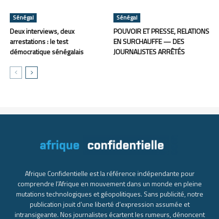
Sénégal
Sénégal
Deux interviews, deux
POUVOIR ET PRESSE, RELATIONS
arrestations : le test
EN SURCHAUFFE — DES
démocratique sénégalais
JOURNALISTES ARRÊTÉS
Afrique Confidentielle est la référence indépendante pour
comprendre l’Afrique en mouvement dans un monde en pleine
mutations technologiques et géopolitiques. Sans publicité, notre
publication jouit d’une liberté d’expression assumée et
intransigeante. Nos journalistes écartent les rumeurs, dénoncent