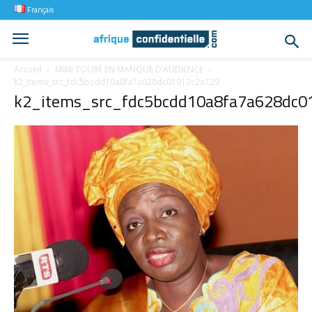
Français
Accueil
MIMI TOURÉ EN MANQUE D’AUDIENCE
k2_items_src_fdc5bcdd10a8fa7a628dc01912c2a729
k2_items_src_fdc5bcdd10a8fa7a628dc0