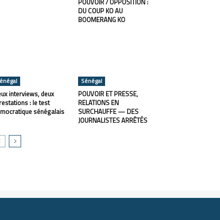
POUVOIR / OPPOSITION :
DU COUP KO AU
BOOMERANG KO
énégal
Sénégal
ux interviews, deux
POUVOIR ET PRESSE,
restations : le test
RELATIONS EN
mocratique sénégalais
SURCHAUFFE — DES
JOURNALISTES ARRÊTÉS