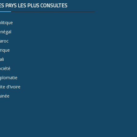
ES PAYS LES PLUS CONSULTÉS
litique
énégal
aroc
rique
li
ciété
iplomatie
te d’Ivoire
uinée