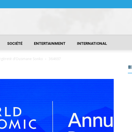
SOCIÉTÉ
ENTERTAINMENT
INTERNATIONAL
e légèreté d’Ousmane Sonko
364697
#