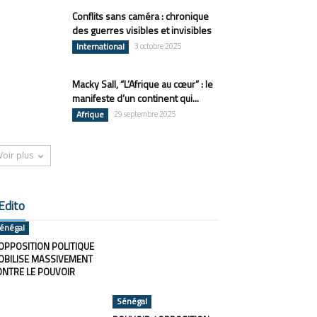
Conflits sans caméra : chronique
des guerres visibles et invisibles
International
3 octobre 2025
Macky Sall, “L’Afrique au cœur” : le
manifeste d’un continent qui...
Afrique
29 septembre 2025
Voir plus
Edito
énégal
OPPOSITION POLITIQUE
OBILISE MASSIVEMENT
ONTRE LE POUVOIR
Sénégal