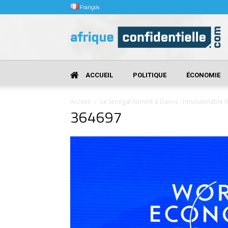
Français
Afrique
Confidentielle
ACCUEIL
POLITIQUE
ÉCONOMIE
Accueil
Le Sénégal humilié à Davos : l’insoutenabl
364697