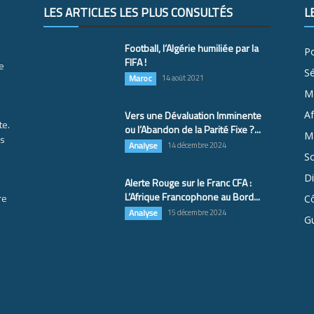
LES ARTICLES LES PLUS CONSULTÉS
L
Football, l’Algérie humiliée par la
Po
FIFA !
e
S
Maroc
14 août 2021
M
Vers une Dévaluation Imminente
Af
te.
ou l’Abandon de la Parité Fixe ?...
Ma
es
Analyse
14 décembre 2024
So
D
Alerte Rouge sur le Franc CFA :
L’Afrique Francophone au Bord...
re
Cô
Analyse
15 décembre 2024
G