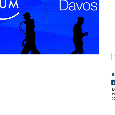
#
S
L’
M
C