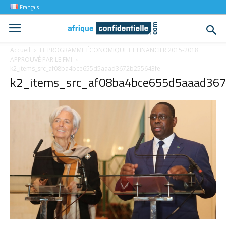
Français
Accueil
LE PROGRAMME ÉCONOMIQUE ET FINANCIER 2015-2018
APPROUVÉ PAR LE FMI
k2_items_src_af08ba4bce655d5aaad3672b255643fe
k2_items_src_af08ba4bce655d5aaad36