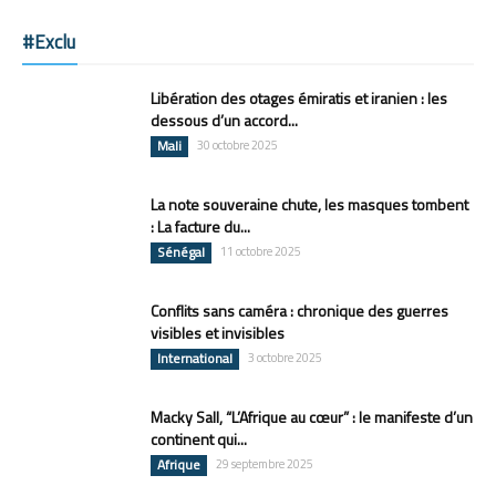
#Exclu
Libération des otages émiratis et iranien : les
dessous d’un accord...
Mali
30 octobre 2025
La note souveraine chute, les masques tombent
: La facture du...
Sénégal
11 octobre 2025
Conflits sans caméra : chronique des guerres
visibles et invisibles
International
3 octobre 2025
Macky Sall, “L’Afrique au cœur” : le manifeste d’un
continent qui...
Afrique
29 septembre 2025