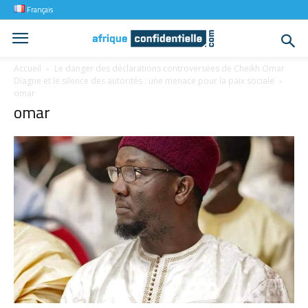
Français
Accueil
Le danger des déclarations controversées de Cheikh Omar
Diagne et le silence des autorités : une menace pour la paix sociale
omar
omar