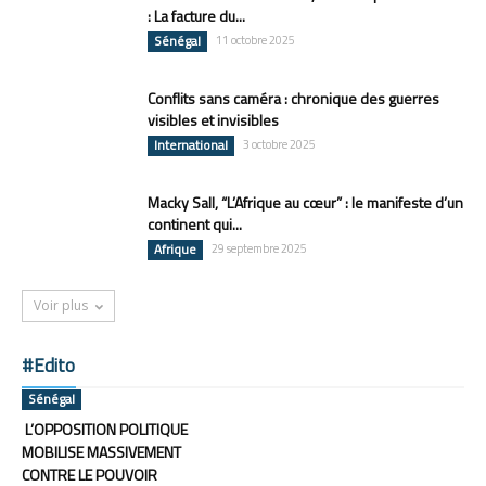
: La facture du...
Sénégal
11 octobre 2025
Conflits sans caméra : chronique des guerres
visibles et invisibles
International
3 octobre 2025
Macky Sall, “L’Afrique au cœur” : le manifeste d’un
continent qui...
Afrique
29 septembre 2025
Voir plus
#Edito
Sénégal
L’OPPOSITION POLITIQUE
MOBILISE MASSIVEMENT
CONTRE LE POUVOIR