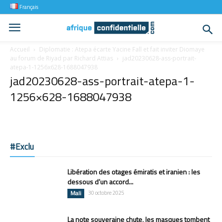
Français
Accueil
Diplomatie : Atepa écarte Yacine Fall et fait inviter Diomaye
au forum de Riyad par Richard Attias
jad20230628-ass-portrait-
atepa-1-1256x628-1688047938
jad20230628-ass-portrait-atepa-1-
1256×628-1688047938
#Exclu
Libération des otages émiratis et iranien : les
dessous d’un accord...
Mali
30 octobre 2025
La note souveraine chute, les masques tombent