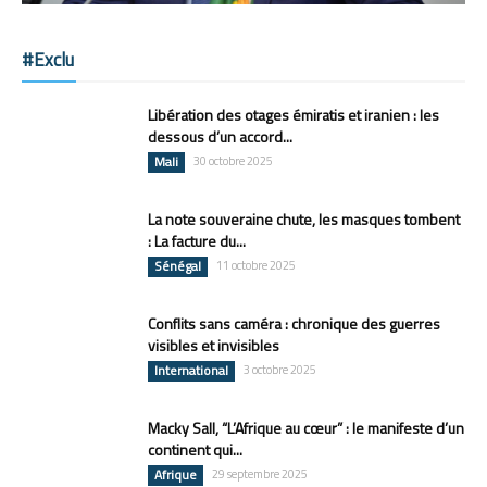
#Exclu
Libération des otages émiratis et iranien : les
dessous d’un accord...
Mali
30 octobre 2025
La note souveraine chute, les masques tombent
: La facture du...
Sénégal
11 octobre 2025
Conflits sans caméra : chronique des guerres
visibles et invisibles
International
3 octobre 2025
Macky Sall, “L’Afrique au cœur” : le manifeste d’un
continent qui...
Afrique
29 septembre 2025