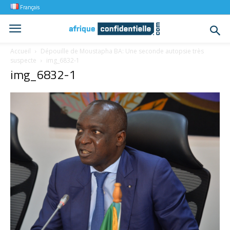
Français
Accueil
Dépouille de Moustapha BA: Une seconde autopsie très
suspecte
img_6832-1
img_6832-1