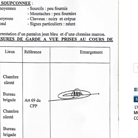
#
S
L’
M
C