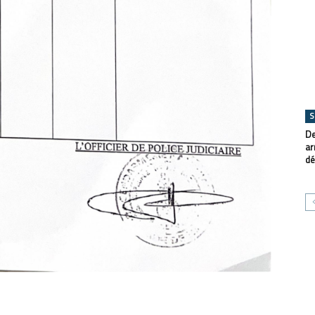
S
De
ar
dé