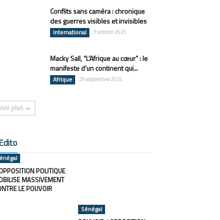
Conflits sans caméra : chronique
des guerres visibles et invisibles
International
3 octobre 2025
Macky Sall, “L’Afrique au cœur” : le
manifeste d’un continent qui...
Afrique
29 septembre 2025
Voir plus
Edito
énégal
OPPOSITION POLITIQUE
OBILISE MASSIVEMENT
ONTRE LE POUVOIR
Sénégal