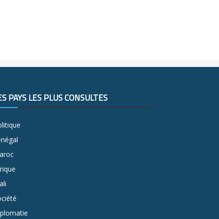
ES PAYS LES PLUS CONSULTÉS
litique
énégal
aroc
rique
li
ciété
iplomatie