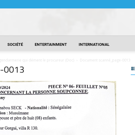
SOCIÉTÉ
ENTERTAINMENT
INTERNATIONAL
gendarmerie qui dément le procureur (Doc)
Document scanné_page-0013
e-0013
#