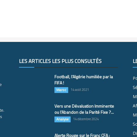
LES ARTICLES LES PLUS CONSULTÉS
L
Football, l’Algérie humiliée par la
Po
FIFA !
e
S
Maroc
14 août 2021
M
Vers une Dévaluation Imminente
Af
te.
ou l’Abandon de la Parité Fixe ?...
Ma
es
Analyse
14 décembre 2024
So
D
Alerte Rouge sur le Franc CFA :