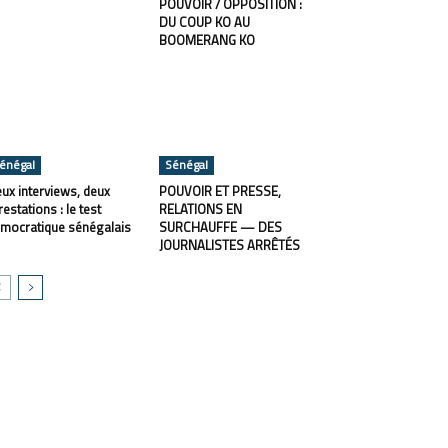
POUVOIR / OPPOSITION :
DU COUP KO AU
BOOMERANG KO
énégal
Sénégal
ux interviews, deux
POUVOIR ET PRESSE,
restations : le test
RELATIONS EN
mocratique sénégalais
SURCHAUFFE — DES
JOURNALISTES ARRÊTÉS