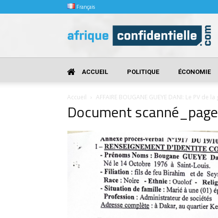
Français
Afrique
Confidentielle
ACCUEIL
POLITIQUE
ÉCONOMIE
Accueil
AFFAIRE BOUGANE GUEYE DANI: Le PV de la 
Document scanné_pag