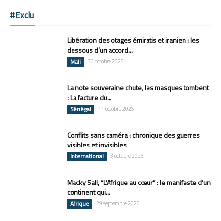
#Exclu
Libération des otages émiratis et iranien : les
dessous d’un accord...
Mali
30 octobre 2025
La note souveraine chute, les masques tombent
: La facture du...
Sénégal
11 octobre 2025
Conflits sans caméra : chronique des guerres
visibles et invisibles
International
3 octobre 2025
Macky Sall, “L’Afrique au cœur” : le manifeste d’un
continent qui...
Afrique
29 septembre 2025