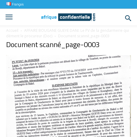
Français
Accueil
AFFAIRE BOUGANE GUEYE DANI: Le PV de la gendarmerie qui
dément le procureur (Doc)
Document scanné_page-0003
Document scanné_page-0003