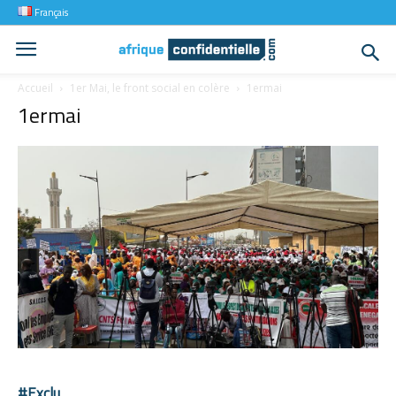
Français
Accueil
1er Mai, le front social en colère
1ermai
1ermai
#Exclu