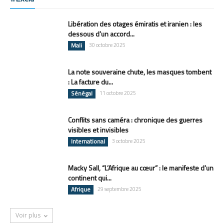
Libération des otages émiratis et iranien : les
dessous d’un accord...
Mali
30 octobre 2025
La note souveraine chute, les masques tombent
: La facture du...
Sénégal
11 octobre 2025
Conflits sans caméra : chronique des guerres
visibles et invisibles
International
3 octobre 2025
Macky Sall, “L’Afrique au cœur” : le manifeste d’un
continent qui...
Afrique
29 septembre 2025
Voir plus