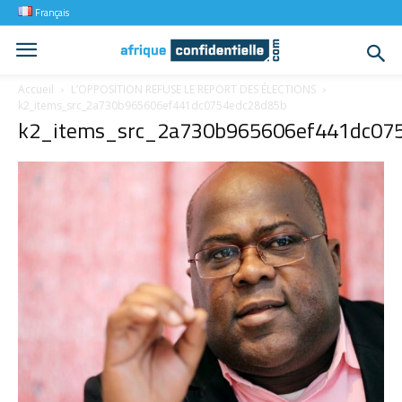
Français
Accueil
L’OPPOSITION REFUSE LE REPORT DES ÉLECTIONS
k2_items_src_2a730b965606ef441dc0754edc28d85b
k2_items_src_2a730b965606ef441dc07