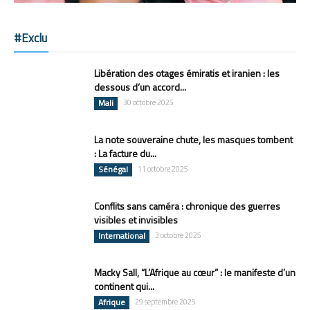
#Exclu
Libération des otages émiratis et iranien : les
dessous d’un accord...
Mali
30 octobre 2025
La note souveraine chute, les masques tombent
: La facture du...
Sénégal
11 octobre 2025
Conflits sans caméra : chronique des guerres
visibles et invisibles
International
3 octobre 2025
Macky Sall, “L’Afrique au cœur” : le manifeste d’un
continent qui...
Afrique
29 septembre 2025