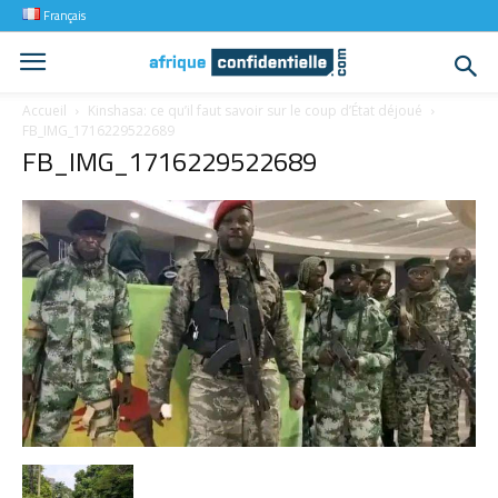
Français
Accueil
Kinshasa: ce qu’il faut savoir sur le coup d’État déjoué
FB_IMG_1716229522689
FB_IMG_1716229522689