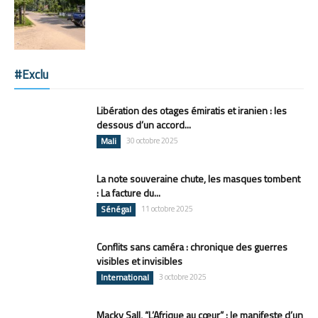
#Exclu
Libération des otages émiratis et iranien : les
dessous d’un accord...
Mali
30 octobre 2025
La note souveraine chute, les masques tombent
: La facture du...
Sénégal
11 octobre 2025
Conflits sans caméra : chronique des guerres
visibles et invisibles
International
3 octobre 2025
Macky Sall, “L’Afrique au cœur” : le manifeste d’un