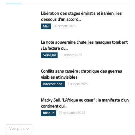
Libération des otages émiratis et iranien : les
dessous d’un accord...
Mali
30 octobre 2025
La note souveraine chute, les masques tombent
: La facture du...
Sénégal
11 octobre 2025
Conflits sans caméra : chronique des guerres
visibles et invisibles
International
3 octobre 2025
Macky Sall, “L’Afrique au cœur” : le manifeste d’un
continent qui...
Afrique
29 septembre 2025
Voir plus