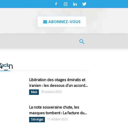
ABONNEZ-VOUS
4_n
Exclu
Libération des otages émiratis et
iranien : les dessous d’un accord...
Mali
30 octobre 2025
La note souveraine chute, les
masques tombent : La facture du...
Sénégal
11 octobre 2025