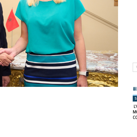
#
S
L’
M
C