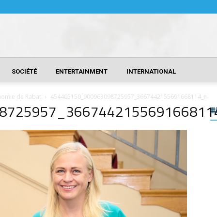
SOCIÉTÉ
ENTERTAINMENT
INTERNATIONAL
tonomie de Rabat
454405150_900963098725957_3667442155691668114_n
8725957_366744215569166811
#