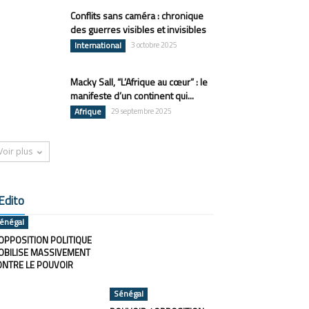
Conflits sans caméra : chronique
des guerres visibles et invisibles
International
3 octobre 2025
Macky Sall, “L’Afrique au cœur” : le
manifeste d’un continent qui...
Afrique
29 septembre 2025
Voir plus
Edito
énégal
OPPOSITION POLITIQUE
OBILISE MASSIVEMENT
ONTRE LE POUVOIR
Sénégal