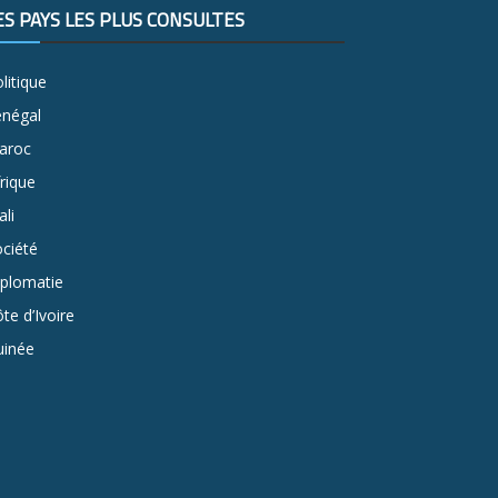
ES PAYS LES PLUS CONSULTÉS
litique
énégal
aroc
rique
li
ciété
iplomatie
te d’Ivoire
uinée