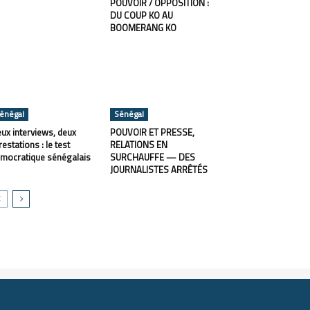
POUVOIR / OPPOSITION :
DU COUP KO AU
BOOMERANG KO
énégal
Sénégal
ux interviews, deux
POUVOIR ET PRESSE,
restations : le test
RELATIONS EN
mocratique sénégalais
SURCHAUFFE — DES
JOURNALISTES ARRÊTÉS