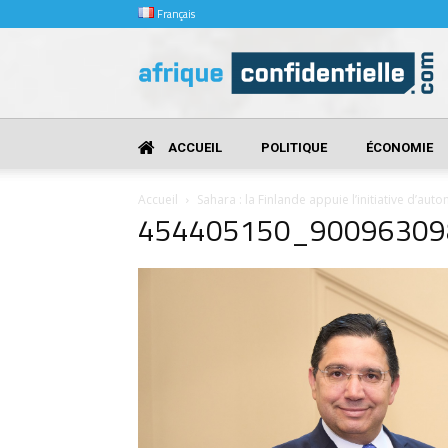
Français
Afrique
Confidentielle
ACCUEIL
POLITIQUE
ÉCONOMIE
Accueil
Sahara : la Finlande appuie l’initiative d’au
454405150_90096309