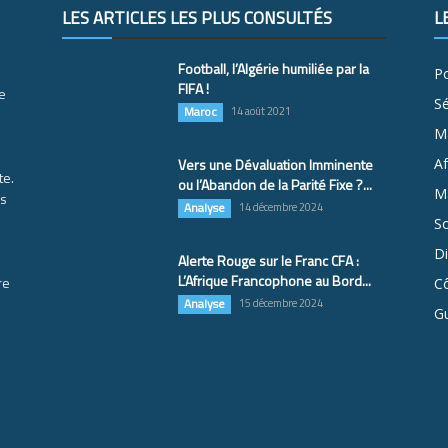
LES ARTICLES LES PLUS CONSULTÉS
L
Football, l’Algérie humiliée par la
Po
FIFA !
e
S
Maroc
14 août 2021
M
Vers une Dévaluation Imminente
Af
te.
ou l’Abandon de la Parité Fixe ?...
Ma
es
Analyse
14 décembre 2024
So
D
Alerte Rouge sur le Franc CFA :
L’Afrique Francophone au Bord...
re
Cô
Analyse
15 décembre 2024
G