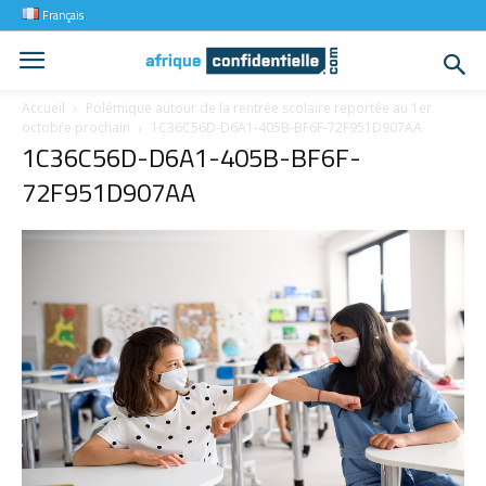
Français
Accueil
Polémique autour de la rentrée scolaire reportée au 1er
octobre prochain
1C36C56D-D6A1-405B-BF6F-72F951D907AA
1C36C56D-D6A1-405B-BF6F-
72F951D907AA