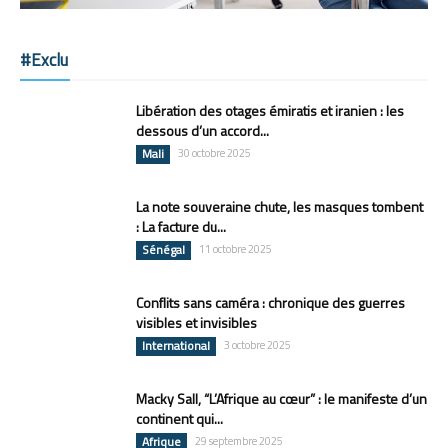
#Exclu
Libération des otages émiratis et iranien : les
dessous d’un accord...
Mali
30 octobre 2025
La note souveraine chute, les masques tombent
: La facture du...
Sénégal
11 octobre 2025
Conflits sans caméra : chronique des guerres
visibles et invisibles
International
3 octobre 2025
Macky Sall, “L’Afrique au cœur” : le manifeste d’un
continent qui...
Afrique
29 septembre 2025