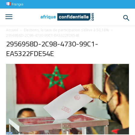
Français
Accueil
Elections, le taux de participation s’élève à 50,18%
2956958D-2C98-4730-99C1-EA5322FDE54E
2956958D-2C98-4730-99C1-
EA5322FDE54E