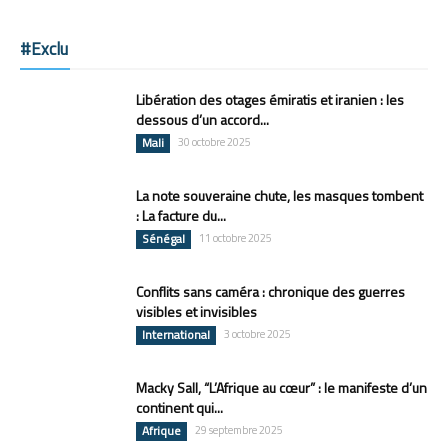
#Exclu
Libération des otages émiratis et iranien : les
dessous d’un accord...
Mali
30 octobre 2025
La note souveraine chute, les masques tombent
: La facture du...
Sénégal
11 octobre 2025
Conflits sans caméra : chronique des guerres
visibles et invisibles
International
3 octobre 2025
Macky Sall, “L’Afrique au cœur” : le manifeste d’un
continent qui...
Afrique
29 septembre 2025