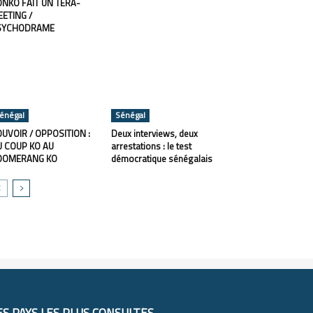
NKO FAIT UN TERA-
ETING /
SYCHODRAME
énégal
Sénégal
UVOIR / OPPOSITION :
Deux interviews, deux
 COUP KO AU
arrestations : le test
OOMERANG KO
démocratique sénégalais