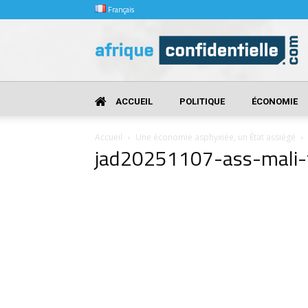
Français
Afrique
Confidentielle
ACCUEIL
POLITIQUE
ÉCONOMIE
Accueil
Une économie asphyxiée, un État assiégé
jad20251107-ass-mali-