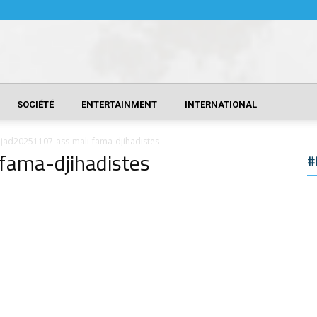
SOCIÉTÉ
ENTERTAINMENT
INTERNATIONAL
jad20251107-ass-mali-fama-djihadistes
fama-djihadistes
#