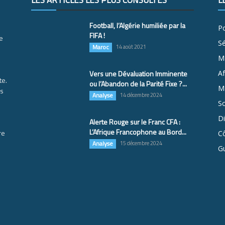
LES ARTICLES LES PLUS CONSULTÉS
L
Football, l’Algérie humiliée par la
Po
FIFA !
e
S
Maroc
14 août 2021
M
Vers une Dévaluation Imminente
Af
te.
ou l’Abandon de la Parité Fixe ?...
Ma
es
Analyse
14 décembre 2024
So
D
Alerte Rouge sur le Franc CFA :
L’Afrique Francophone au Bord...
re
Cô
Analyse
15 décembre 2024
G