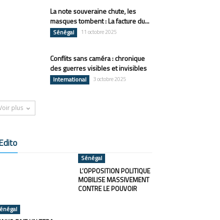
La note souveraine chute, les
masques tombent : La facture du...
Sénégal
11 octobre 2025
Conflits sans caméra : chronique
des guerres visibles et invisibles
International
3 octobre 2025
Voir plus
Edito
Sénégal
L’OPPOSITION POLITIQUE
MOBILISE MASSIVEMENT
CONTRE LE POUVOIR
énégal