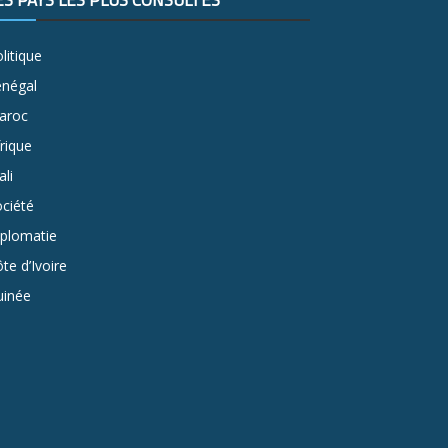
ES PAYS LES PLUS CONSULTÉS
litique
énégal
aroc
rique
li
ciété
iplomatie
te d’Ivoire
uinée