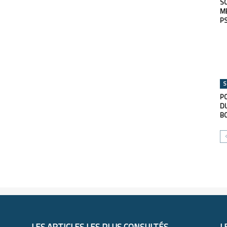
SO
ME
P
S
PO
DU
B