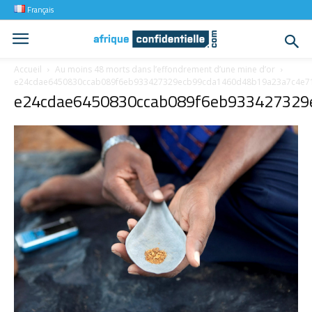
Français
Accueil
Au moins 48 morts dans l’effondrement d’une mine d’or
e24cdae6450830ccab089f6eb933427329ecb99cda1460d48b19a23a7c4e7
e24cdae6450830ccab089f6eb933427329