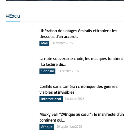
#Exclu
Libération des otages émiratis et iranien : les
dessous d’un accord...
Mali
30 octobre 2025
La note souveraine chute, les masques tombent
: La facture du...
Sénégal
11 octobre 2025
Conflits sans caméra : chronique des guerres
visibles et invisibles
International
3 octobre 2025
Macky Sall, “L’Afrique au cœur” : le manifeste d’un
continent qui...
Afrique
29 septembre 2025