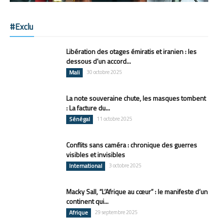
#Exclu
Libération des otages émiratis et iranien : les
dessous d’un accord...
Mali
30 octobre 2025
La note souveraine chute, les masques tombent
: La facture du...
Sénégal
11 octobre 2025
Conflits sans caméra : chronique des guerres
visibles et invisibles
International
3 octobre 2025
Macky Sall, “L’Afrique au cœur” : le manifeste d’un
continent qui...
Afrique
29 septembre 2025