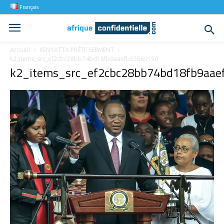
Français
Accueil
KENYATTA PRÊTE SERMENT
k2_items_src_ef2cbc28bb74bd18fb9aaefb55569150
k2_items_src_ef2cbc28bb74bd18fb9aae