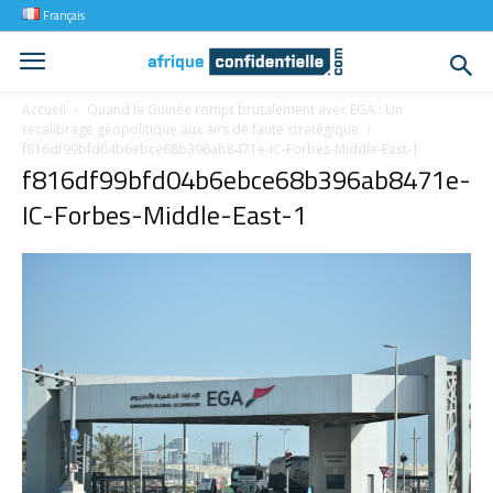
Français
Accueil
Quand la Guinée rompt brutalement avec EGA : Un
recalibrage géopolitique aux airs de faute stratégique
f816df99bfd04b6ebce68b396ab8471e-IC-Forbes-Middle-East-1
f816df99bfd04b6ebce68b396ab8471e-
IC-Forbes-Middle-East-1