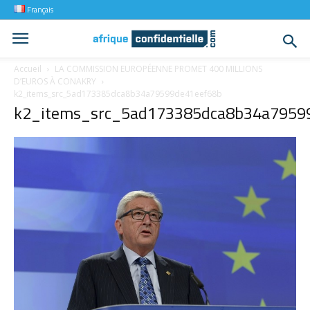
Français
Accueil
LA COMMISSION EUROPÉENNE PROMET 400 MILLIONS
D’EUROS À CONAKRY
k2_items_src_5ad173385dca8b34a79599de41eef68b
k2_items_src_5ad173385dca8b34a7959