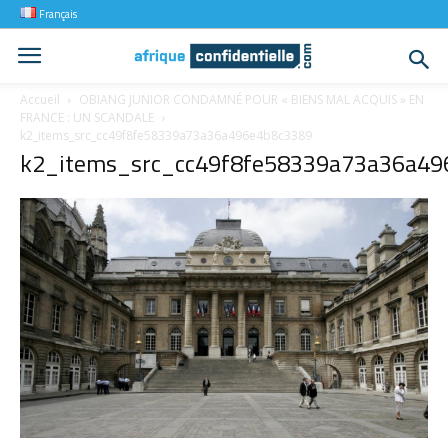
Français
Accueil
OBIANG JUNIOR CONDAMNÉ POUR « BIENS MAL ACQUIS » EN
FRANCE : UN SCANDALE
k2_items_src_cc49f8fe58339a73a36a496e4b8c3389
k2_items_src_cc49f8fe58339a73a36a49