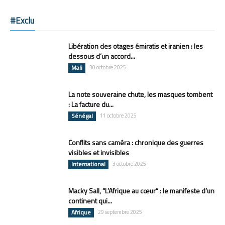
#Exclu
Libération des otages émiratis et iranien : les
dessous d’un accord...
Mali
30 octobre 2025
La note souveraine chute, les masques tombent
: La facture du...
Sénégal
11 octobre 2025
Conflits sans caméra : chronique des guerres
visibles et invisibles
International
3 octobre 2025
Macky Sall, “L’Afrique au cœur” : le manifeste d’un
continent qui...
Afrique
29 septembre 2025