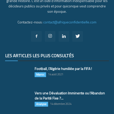
grande Histoire. C’est un outil d’information indispensable pour les
décideurs publics ou privés et pour quiconque veut comprendre
son époque.
Contactez-nous:
contact@afriqueconfidentielle.com
LES ARTICLES LES PLUS CONSULTÉS
Football, l’Algérie humiliée par la FIFA !
Maroc
14 août 2021
Vers une Dévaluation Imminente ou l’Abandon
de la Parité Fixe ?...
Analyse
14 décembre 2024