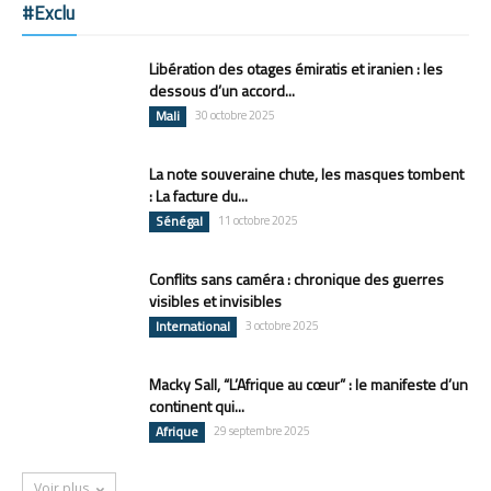
#Exclu
Libération des otages émiratis et iranien : les
dessous d’un accord...
Mali
30 octobre 2025
La note souveraine chute, les masques tombent
: La facture du...
Sénégal
11 octobre 2025
Conflits sans caméra : chronique des guerres
visibles et invisibles
International
3 octobre 2025
Macky Sall, “L’Afrique au cœur” : le manifeste d’un
continent qui...
Afrique
29 septembre 2025
Voir plus