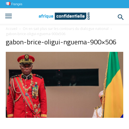
Français
Accueil
On en sait plus sur les contours du dialogue national
gabon-brice-oligui-nguema-900x506
gabon-brice-oligui-nguema-900×506