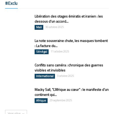
#Exclu
Libération des otages émiratis et iranien : les
dessous d’un accord...
Mali
30 octobre 2025
La note souveraine chute, les masques tombent
: La facture du...
Sénégal
11 octobre 2025
Conflits sans caméra : chronique des guerres
visibles et invisibles
International
3 octobre 2025
Macky Sall, “L’Afrique au cœur” : le manifeste d’un
continent qui...
Afrique
29 septembre 2025
Voir plus