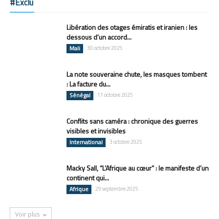
#Exclu
Libération des otages émiratis et iranien : les
dessous d’un accord...
Mali
30 octobre 2025
La note souveraine chute, les masques tombent
: La facture du...
Sénégal
11 octobre 2025
Conflits sans caméra : chronique des guerres
visibles et invisibles
International
3 octobre 2025
Macky Sall, “L’Afrique au cœur” : le manifeste d’un
continent qui...
Afrique
29 septembre 2025
Voir plus