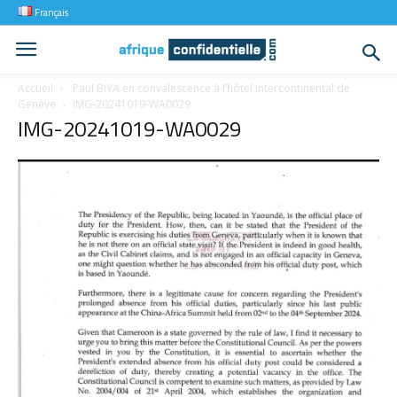
Français
Accueil
Paul BIYA en convalescence à l’hôtel Intercontinental de
Genève
IMG-20241019-WA0029
IMG-20241019-WA0029