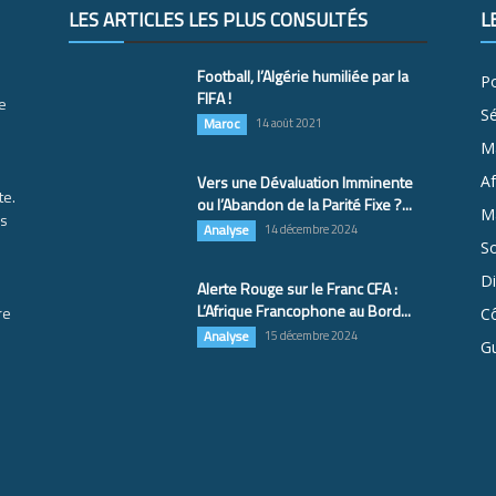
LES ARTICLES LES PLUS CONSULTÉS
L
Football, l’Algérie humiliée par la
Po
FIFA !
e
S
Maroc
14 août 2021
M
Vers une Dévaluation Imminente
Af
te.
ou l’Abandon de la Parité Fixe ?...
Ma
es
Analyse
14 décembre 2024
So
D
Alerte Rouge sur le Franc CFA :
L’Afrique Francophone au Bord...
re
Cô
Analyse
15 décembre 2024
G