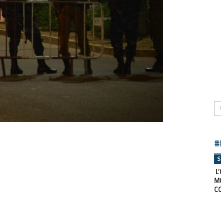
#
S
L’
M
C