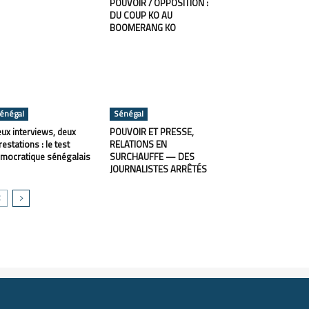
POUVOIR / OPPOSITION :
DU COUP KO AU
BOOMERANG KO
énégal
Sénégal
ux interviews, deux
POUVOIR ET PRESSE,
restations : le test
RELATIONS EN
mocratique sénégalais
SURCHAUFFE — DES
JOURNALISTES ARRÊTÉS