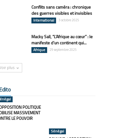
Conflits sans caméra : chronique
des guerres visibles et invisibles
International
3 octobre 2025
Macky Sall, “L’Afrique au cœur” : le
manifeste d’un continent qui...
Afrique
29 septembre 2025
Voir plus
Edito
énégal
OPPOSITION POLITIQUE
OBILISE MASSIVEMENT
ONTRE LE POUVOIR
Sénégal