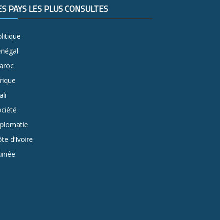
ES PAYS LES PLUS CONSULTÉS
litique
énégal
aroc
rique
li
ciété
iplomatie
te d’Ivoire
uinée