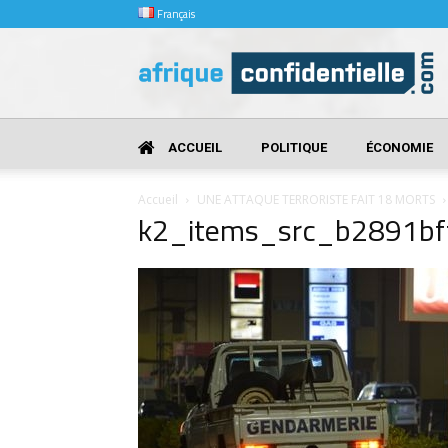
Français
Afrique
Confidentielle
ACCUEIL
POLITIQUE
ÉCONOMIE
Accueil
UNE ATTAQUE TERRORISTE FAIT 18 MORTS
k2_items_src_b2891b