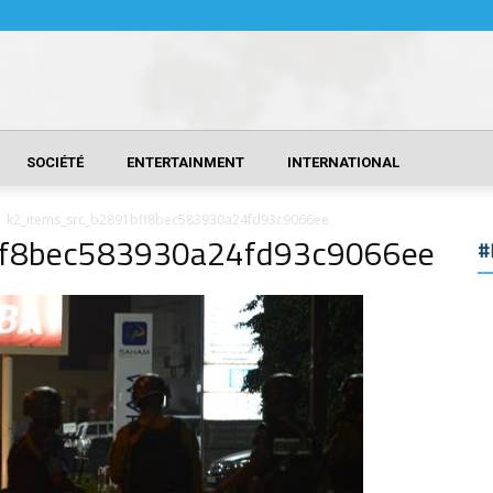
SOCIÉTÉ
ENTERTAINMENT
INTERNATIONAL
k2_items_src_b2891bff8bec583930a24fd93c9066ee
ff8bec583930a24fd93c9066ee
#