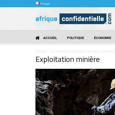
Français
Afrique
Confidentielle
ACCUEIL
POLITIQUE
ÉCONOMIE
Accueil
Les autorités envisagent de retirer certains
Exploitation minière