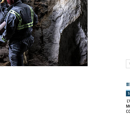
#
S
L’
M
C