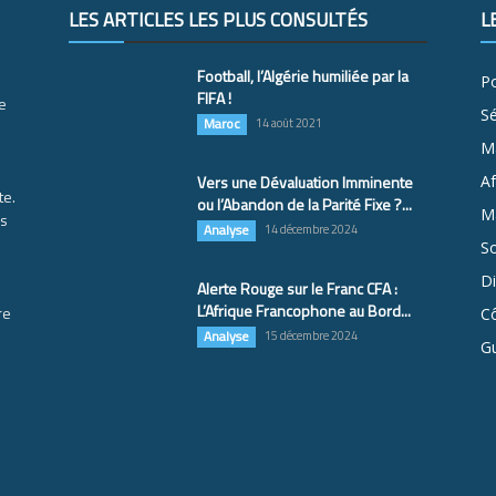
LES ARTICLES LES PLUS CONSULTÉS
L
Football, l’Algérie humiliée par la
Po
FIFA !
e
S
Maroc
14 août 2021
M
Vers une Dévaluation Imminente
Af
te.
ou l’Abandon de la Parité Fixe ?...
Ma
es
Analyse
14 décembre 2024
So
D
Alerte Rouge sur le Franc CFA :
L’Afrique Francophone au Bord...
re
Cô
Analyse
15 décembre 2024
G