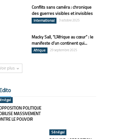
Conflits sans caméra : chronique
des guerres visibles et invisibles
International
3 octobre 2025
Macky Sall, “L’Afrique au cœur” : le
manifeste d’un continent qui...
Afrique
29 septembre 2025
Voir plus
Edito
énégal
OPPOSITION POLITIQUE
OBILISE MASSIVEMENT
ONTRE LE POUVOIR
Sénégal