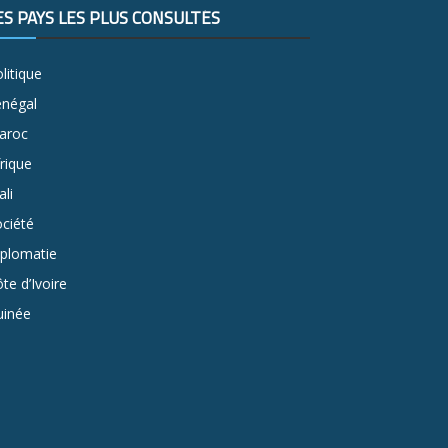
ES PAYS LES PLUS CONSULTÉS
litique
énégal
aroc
rique
li
ciété
iplomatie
te d’Ivoire
uinée