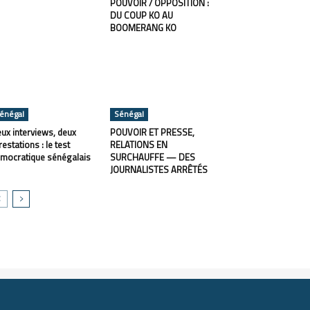
POUVOIR / OPPOSITION :
DU COUP KO AU
BOOMERANG KO
énégal
Sénégal
ux interviews, deux
POUVOIR ET PRESSE,
restations : le test
RELATIONS EN
mocratique sénégalais
SURCHAUFFE — DES
JOURNALISTES ARRÊTÉS