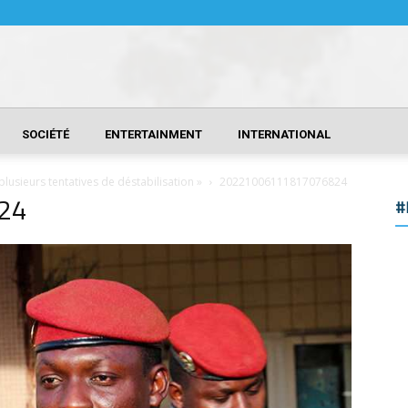
SOCIÉTÉ
ENTERTAINMENT
INTERNATIONAL
lusieurs tentatives de déstabilisation »
20221006111817076824
24
#