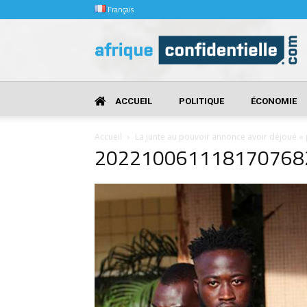
Français
Afrique
Confidentielle
ACCUEIL
POLITIQUE
ÉCONOMIE
Accueil
La junte au pouvoir annonce avoir déjoué « p
202210061118170768