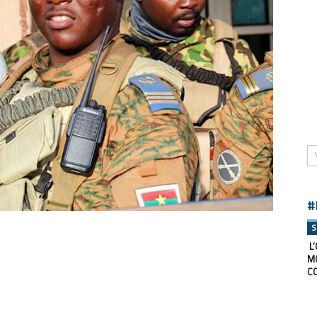
#
S
L’
M
C