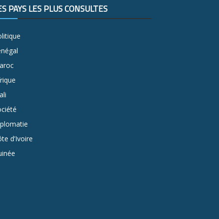
ES PAYS LES PLUS CONSULTÉS
litique
énégal
aroc
rique
li
ciété
iplomatie
te d’Ivoire
uinée