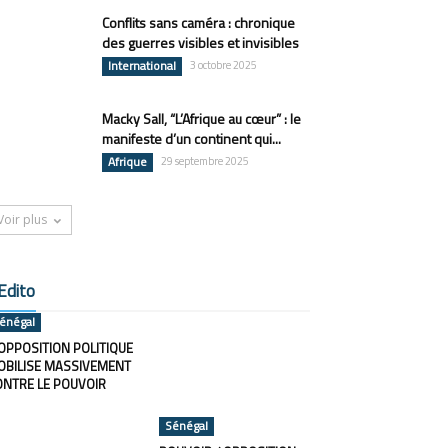
Conflits sans caméra : chronique
des guerres visibles et invisibles
International
3 octobre 2025
Macky Sall, “L’Afrique au cœur” : le
manifeste d’un continent qui...
Afrique
29 septembre 2025
Voir plus
Edito
énégal
OPPOSITION POLITIQUE
OBILISE MASSIVEMENT
ONTRE LE POUVOIR
Sénégal