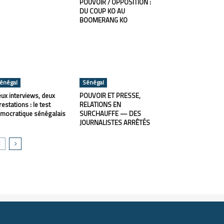
POUVOIR / OPPOSITION :
DU COUP KO AU
BOOMERANG KO
énégal
Sénégal
ux interviews, deux
POUVOIR ET PRESSE,
restations : le test
RELATIONS EN
mocratique sénégalais
SURCHAUFFE — DES
JOURNALISTES ARRÊTÉS