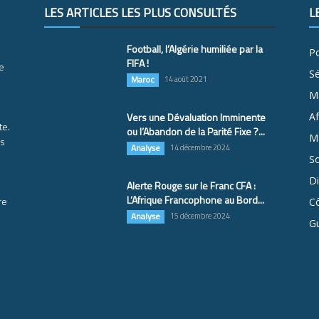
LES ARTICLES LES PLUS CONSULTÉS
L
Football, l’Algérie humiliée par la
Po
FIFA !
e
S
Maroc
14 août 2021
M
Vers une Dévaluation Imminente
Af
te.
ou l’Abandon de la Parité Fixe ?...
Ma
es
Analyse
14 décembre 2024
So
D
Alerte Rouge sur le Franc CFA :
L’Afrique Francophone au Bord...
re
Cô
Analyse
15 décembre 2024
G