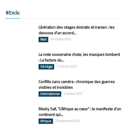
#Exclu
Libération des otages émiratis et iranien : les
dessous d’un accord...
Mali
30 octobre 2025
La note souveraine chute, les masques tombent
: La facture du...
Sénégal
11 octobre 2025
Conflits sans caméra : chronique des guerres
visibles et invisibles
International
3 octobre 2025
Macky Sall, “L’Afrique au cœur” : le manifeste d’un
continent qui...
Afrique
29 septembre 2025