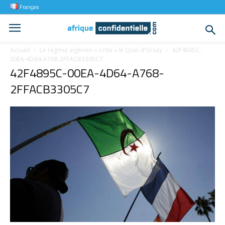
Français
Accueil
Le régime algérien « irrite » le Quai d’Orsay
42F4895C-
00EA-4D64-A768-2FFACB3305C7
42F4895C-00EA-4D64-A768-
2FFACB3305C7