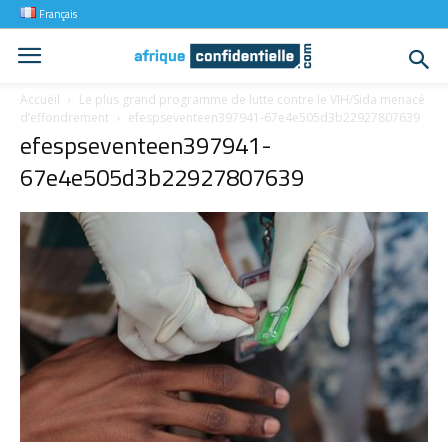
Français
Accueil
Le plus grand programme de lutte contre le VIH/Sida menacé
d’effondrement
efespseventeen397941-67e4e505d3b22927807639
efespseventeen397941-
67e4e505d3b22927807639