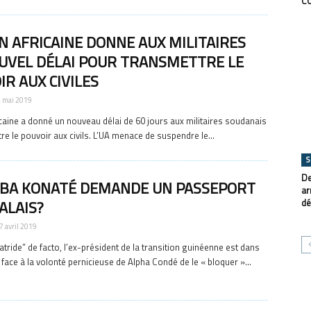
C
ON AFRICAINE DONNE AUX MILITAIRES
UVEL DÉLAI POUR TRANSMETTRE LE
R AUX CIVILES
2 mai 2019
icaine a donné un nouveau délai de 60 jours aux militaires soudanais
re le pouvoir aux civils. L’UA menace de suspendre le...
S
De
BA KONATÉ DEMANDE UN PASSEPORT
ar
ALAIS?
dé
7 avril 2019
tride” de facto, l’ex-président de la transition guinéenne est dans
 face à la volonté pernicieuse de Alpha Condé de le « bloquer »...