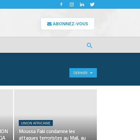
ABONNEZ-VOUS
DERNIER
UNION AFRICAINE
ION
Moussa Faki condamne les
NGA
attaques terroristes au Mali, au