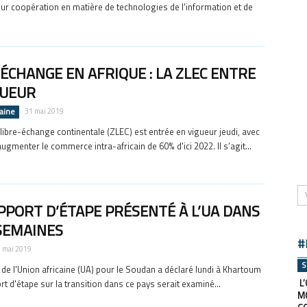
eur coopération en matière de technologies de l'information et de
ÉCHANGE EN AFRIQUE : LA ZLEC ENTRE
GUEUR
caine
31 mai 2019
libre-échange continentale (ZLEC) est entrée en vigueur jeudi, avec
ugmenter le commerce intra-africain de 60% d'ici 2022. Il s’agit...
PPORT D’ÉTAPE PRÉSENTÉ À L’UA DANS
SEMAINES
#
7 mai 2019
S
 de l'Union africaine (UA) pour le Soudan a déclaré lundi à Khartoum
L’
rt d'étape sur la transition dans ce pays serait examiné...
M