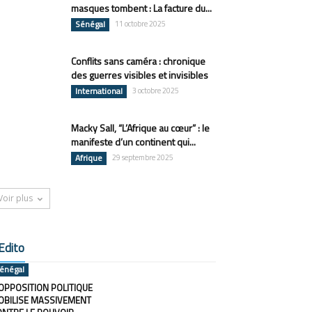
masques tombent : La facture du...
Sénégal
11 octobre 2025
Conflits sans caméra : chronique
des guerres visibles et invisibles
International
3 octobre 2025
Macky Sall, “L’Afrique au cœur” : le
manifeste d’un continent qui...
Afrique
29 septembre 2025
Voir plus
Edito
énégal
OPPOSITION POLITIQUE
OBILISE MASSIVEMENT