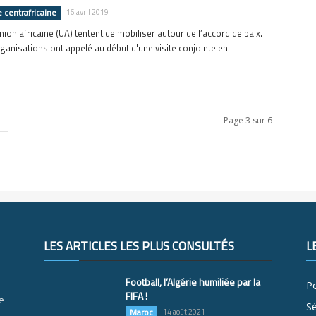
 centrafricaine
16 avril 2019
nion africaine (UA) tentent de mobiliser autour de l’accord de paix.
ganisations ont appelé au début d'une visite conjointe en...
Page 3 sur 6
LES ARTICLES LES PLUS CONSULTÉS
L
Football, l’Algérie humiliée par la
Po
FIFA !
e
S
Maroc
14 août 2021