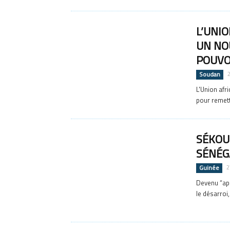
L’UNI
UN NO
POUVOI
Soudan
L'Union afr
pour remett
SÉKOU
SÉNÉG
Guinée
2
Devenu “apa
le désarroi,