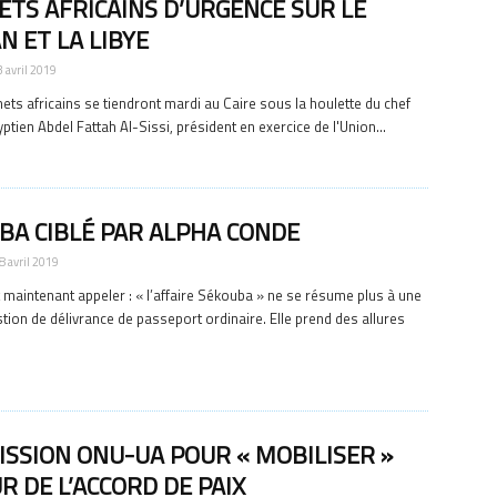
TS AFRICAINS D’URGENCE SUR LE
N ET LA LIBYE
3 avril 2019
s africains se tiendront mardi au Caire sous la houlette du chef
yptien Abdel Fattah Al-Sissi, président en exercice de l'Union...
BA CIBLÉ PAR ALPHA CONDE
8 avril 2019
ut maintenant appeler : « l’affaire Sékouba » ne se résume plus à une
tion de délivrance de passeport ordinaire. Elle prend des allures
ISSION ONU-UA POUR « MOBILISER »
R DE L’ACCORD DE PAIX