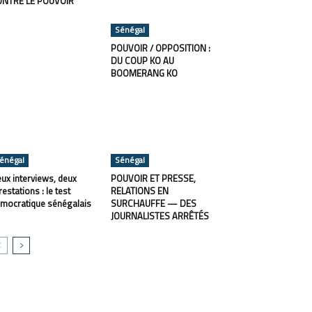
ONTRE LE POUVOIR
Sénégal
POUVOIR / OPPOSITION :
DU COUP KO AU
BOOMERANG KO
énégal
Sénégal
ux interviews, deux
POUVOIR ET PRESSE,
restations : le test
RELATIONS EN
mocratique sénégalais
SURCHAUFFE — DES
JOURNALISTES ARRÊTÉS