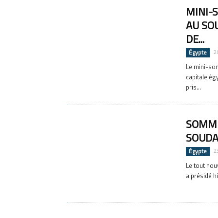
MINI-
AU SO
DE...
Égypte
2
Le mini-som
capitale ég
pris...
SOMME
SOUDAN
Égypte
2
Le tout nou
a présidé h