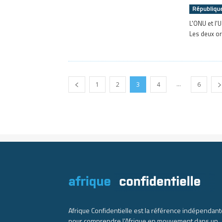
République
L'ONU et l'U
Les deux or
...
1
2
3
4
6
Afrique Confidentielle est la référence indépendant
pour comprendre l’Afrique en mouvement dans un