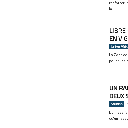
renforcer l
la...
LIBRE-
EN VI
Union Afri
La Zone de 
pour but d'a
UN RA
DEUX 
Soudan
L'émissaire
qu'un rappo