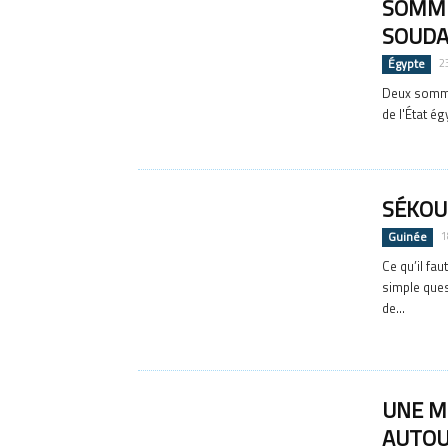
SOMME
SOUDA
Égypte
2
Deux sommet
de l'État ég
SÉKOU
Guinée
1
Ce qu’il fa
simple ques
de...
UNE M
AUTOU