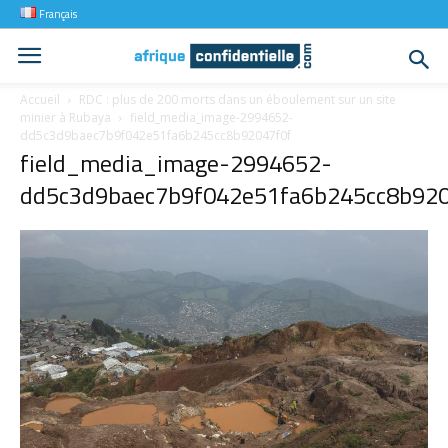
Français
Accueil
RDC : plus de 200 morts dans un éboulement sur un site
minier à Rubaya
field_media_image-2994652-
dd5c3d9baec7b9f042e51fa6b245cc8b92047f0f
field_media_image-2994652-
dd5c3d9baec7b9f042e51fa6b245cc8b920