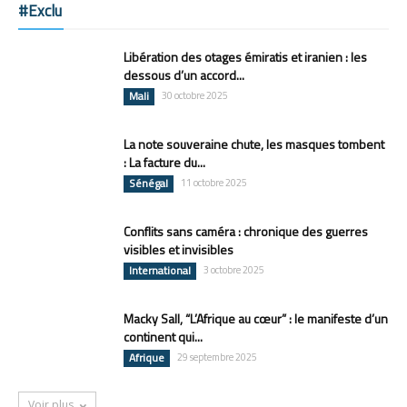
#Exclu
Libération des otages émiratis et iranien : les
dessous d’un accord...
Mali
30 octobre 2025
La note souveraine chute, les masques tombent
: La facture du...
Sénégal
11 octobre 2025
Conflits sans caméra : chronique des guerres
visibles et invisibles
International
3 octobre 2025
Macky Sall, “L’Afrique au cœur” : le manifeste d’un
continent qui...
Afrique
29 septembre 2025
Voir plus