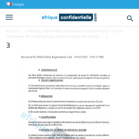
Français
Accueil
Lobbying, Diplomatie et Mauvaise Gouvernance : Le cas
révélateur de la République Démocratique du Congo
3
3