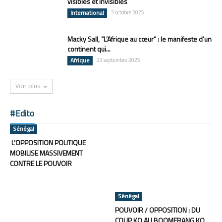
visibles et invisibles
International
3 octobre 2025
Macky Sall, “L’Afrique au cœur” : le manifeste d’un
continent qui...
Afrique
29 septembre 2025
Voir plus
#Edito
Sénégal
L’OPPOSITION POLITIQUE
MOBILISE MASSIVEMENT
CONTRE LE POUVOIR
Sénégal
POUVOIR / OPPOSITION : DU
COUP KO AU BOOMERANG KO