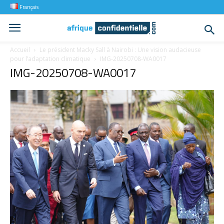
Français
Accueil
Le président Macky Sall à Nairobi : Une vision audacieuse
pour l’adaptation climatique
IMG-20250708-WA0017
IMG-20250708-WA0017