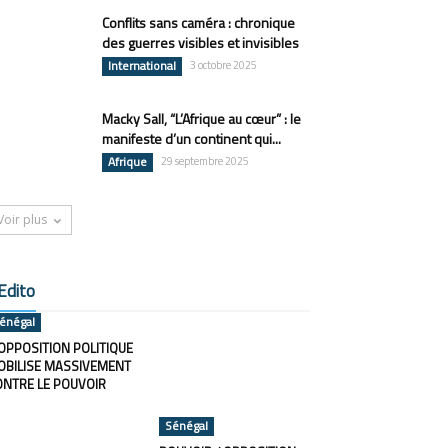
Conflits sans caméra : chronique
des guerres visibles et invisibles
International
3 octobre 2025
Macky Sall, “L’Afrique au cœur” : le
manifeste d’un continent qui...
Afrique
29 septembre 2025
Voir plus
Edito
énégal
OPPOSITION POLITIQUE
OBILISE MASSIVEMENT
ONTRE LE POUVOIR
Sénégal