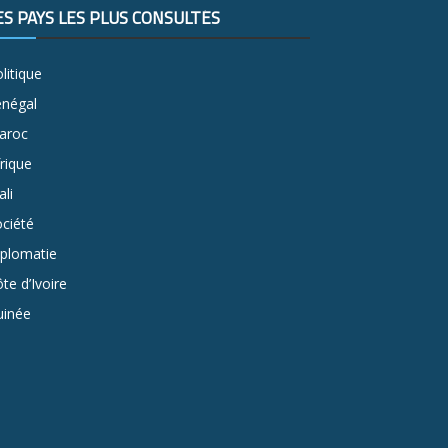
ES PAYS LES PLUS CONSULTÉS
litique
énégal
aroc
rique
li
ciété
iplomatie
te d’Ivoire
uinée