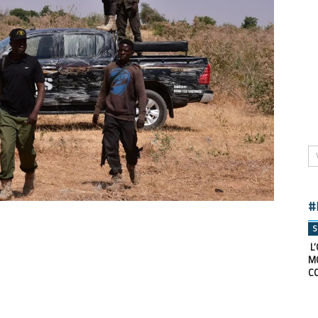
#
S
L’
M
C