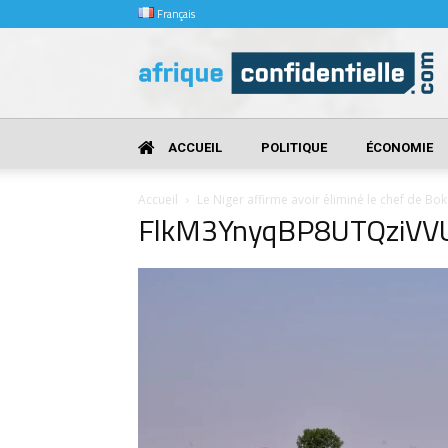
Français
Afrique
Confidentielle
ACCUEIL
POLITIQUE
ÉCONOMIE
Accueil
Le Niger affirme avoir éliminé le chef de B
FlkM3YnyqBP8UTQziVV