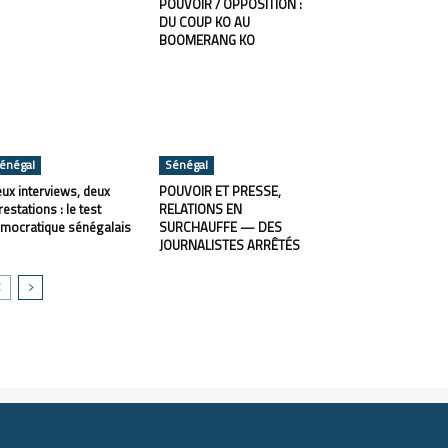
POUVOIR / OPPOSITION :
DU COUP KO AU
BOOMERANG KO
énégal
Sénégal
ux interviews, deux
POUVOIR ET PRESSE,
restations : le test
RELATIONS EN
mocratique sénégalais
SURCHAUFFE — DES
JOURNALISTES ARRÊTÉS