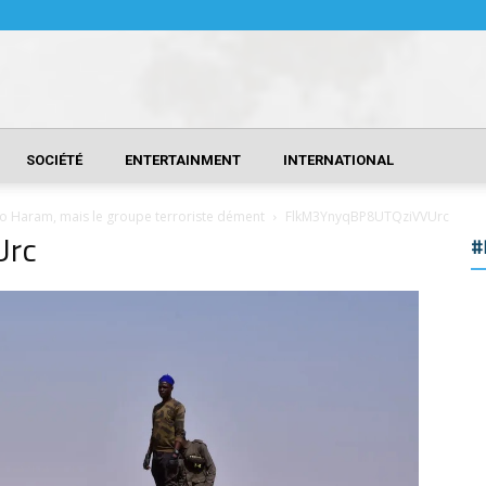
SOCIÉTÉ
ENTERTAINMENT
INTERNATIONAL
oko Haram, mais le groupe terroriste dément
FlkM3YnyqBP8UTQziVVUrc
Urc
#