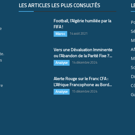
LES ARTICLES LES PLUS CONSULTÉS
L
Football, l’Algérie humiliée par la
Po
FIFA !
e
S
Maroc
14 août 2021
M
Vers une Dévaluation Imminente
Af
te.
ou l’Abandon de la Parité Fixe ?...
Ma
es
Analyse
14 décembre 2024
So
D
Alerte Rouge sur le Franc CFA :
L’Afrique Francophone au Bord...
re
Cô
Analyse
15 décembre 2024
G