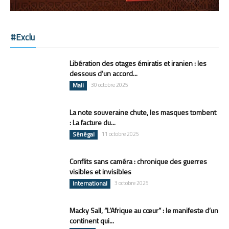
#Exclu
Libération des otages émiratis et iranien : les
dessous d’un accord...
Mali
30 octobre 2025
La note souveraine chute, les masques tombent
: La facture du...
Sénégal
11 octobre 2025
Conflits sans caméra : chronique des guerres
visibles et invisibles
International
3 octobre 2025
Macky Sall, “L’Afrique au cœur” : le manifeste d’un
continent qui...