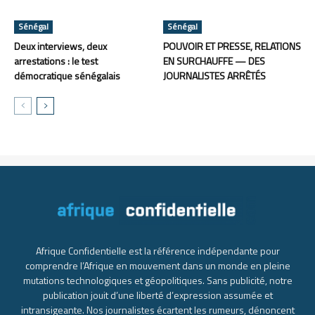
Sénégal
Sénégal
Deux interviews, deux
POUVOIR ET PRESSE, RELATIONS
arrestations : le test
EN SURCHAUFFE — DES
démocratique sénégalais
JOURNALISTES ARRÊTÉS
Afrique Confidentielle est la référence indépendante pour
comprendre l’Afrique en mouvement dans un monde en pleine
mutations technologiques et géopolitiques. Sans publicité, notre
publication jouit d’une liberté d’expression assumée et
intransigeante. Nos journalistes écartent les rumeurs, dénoncent