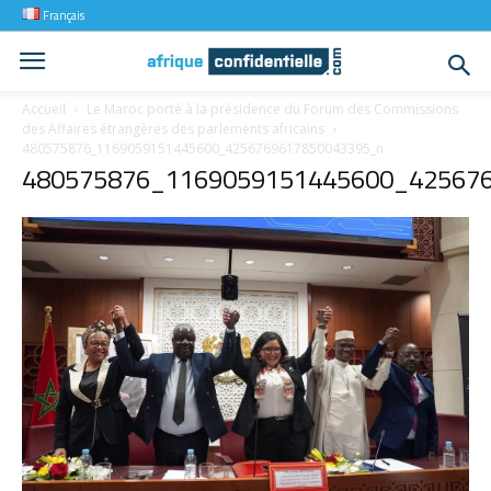
Français
Accueil
Le Maroc porté à la présidence du Forum des Commissions
des Affaires étrangères des parlements africains
480575876_1169059151445600_4256769617850043395_n
480575876_1169059151445600_42567