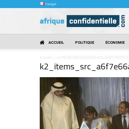
Français
Afrique
Confidentielle
ACCUEIL
POLITIQUE
ÉCONOMIE
Accueil
LA PROBLÉMATIQUE DES MALADIES TROPICA
k2_items_src_a6f7e6