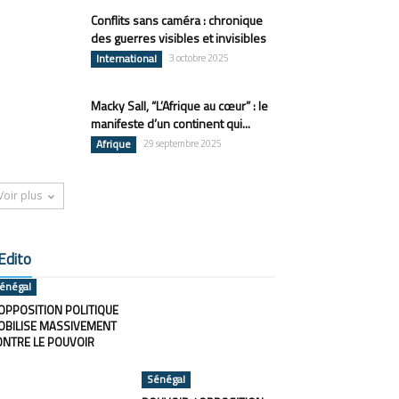
Conflits sans caméra : chronique
des guerres visibles et invisibles
International
3 octobre 2025
Macky Sall, “L’Afrique au cœur” : le
manifeste d’un continent qui...
Afrique
29 septembre 2025
Voir plus
Edito
énégal
OPPOSITION POLITIQUE
OBILISE MASSIVEMENT
ONTRE LE POUVOIR
Sénégal