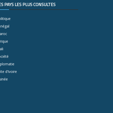
ES PAYS LES PLUS CONSULTÉS
litique
énégal
aroc
rique
li
ciété
iplomatie
te d’Ivoire
uinée