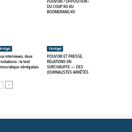
POUVOIR / OPPOSITION :
DU COUP KO AU
BOOMERANG KO
énégal
Sénégal
ux interviews, deux
POUVOIR ET PRESSE,
restations : le test
RELATIONS EN
mocratique sénégalais
SURCHAUFFE — DES
JOURNALISTES ARRÊTÉS