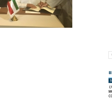
#
S
L’
M
C