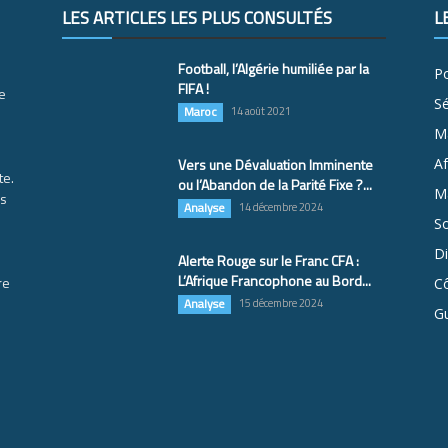
LES ARTICLES LES PLUS CONSULTÉS
L
Football, l’Algérie humiliée par la
Po
FIFA !
e
S
Maroc
14 août 2021
M
Vers une Dévaluation Imminente
Af
te.
ou l’Abandon de la Parité Fixe ?...
Ma
es
Analyse
14 décembre 2024
So
D
Alerte Rouge sur le Franc CFA :
L’Afrique Francophone au Bord...
re
Cô
Analyse
15 décembre 2024
G