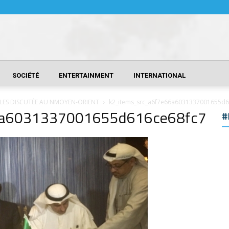
SOCIÉTÉ
ENTERTAINMENT
INTERNATIONAL
LES DISCUTÉE AU NMOYEN-ORIENT
k2_items_src_a6f7e66a6031337001655d6
6a6031337001655d616ce68fc7
#