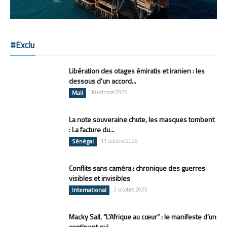
#Exclu
Libération des otages émiratis et iranien : les
dessous d’un accord...
Mali
30 octobre 2025
La note souveraine chute, les masques tombent
: La facture du...
Sénégal
11 octobre 2025
Conflits sans caméra : chronique des guerres
visibles et invisibles
International
3 octobre 2025
Macky Sall, “L’Afrique au cœur” : le manifeste d’un
continent qui...