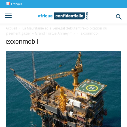
Français
Accueil
La Mauritanie et le Sénégal débutent l’exploitation du
gisement gazier « Grand Tortue Ahmeyim »
exxonmobil
exxonmobil