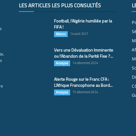
LES ARTICLES LES PLUS CONSULTÉS
L
Football, l’Algérie humiliée par la
Po
FIFA !
e
S
Maroc
14 août 2021
M
Vers une Dévaluation Imminente
Af
te.
ou l’Abandon de la Parité Fixe ?...
Ma
es
Analyse
14 décembre 2024
So
D
Alerte Rouge sur le Franc CFA :
L’Afrique Francophone au Bord...
re
Cô
Analyse
15 décembre 2024
G