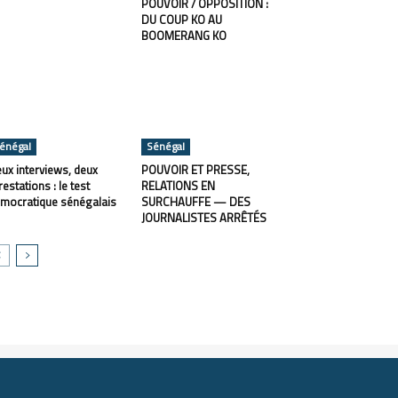
POUVOIR / OPPOSITION :
DU COUP KO AU
BOOMERANG KO
énégal
Sénégal
ux interviews, deux
POUVOIR ET PRESSE,
restations : le test
RELATIONS EN
mocratique sénégalais
SURCHAUFFE — DES
JOURNALISTES ARRÊTÉS