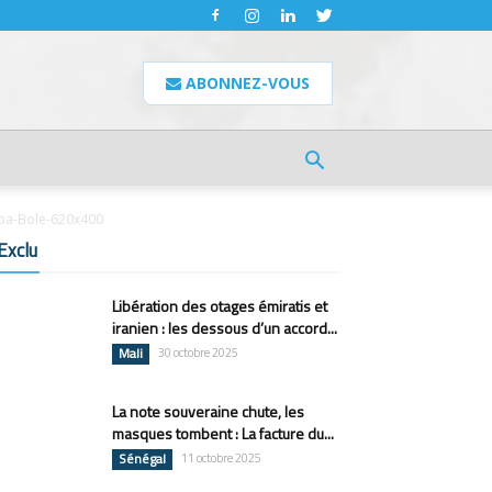
ABONNEZ-VOUS
ba-Bole-620x400
Exclu
Libération des otages émiratis et
iranien : les dessous d’un accord...
Mali
30 octobre 2025
La note souveraine chute, les
masques tombent : La facture du...
Sénégal
11 octobre 2025