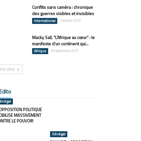
Conflits sans caméra : chronique
des guerres visibles et invisibles
International
3 octobre 2025
Macky Sall, “L’Afrique au cœur” : le
manifeste d’un continent qui...
Afrique
29 septembre 2025
Voir plus
Edito
énégal
OPPOSITION POLITIQUE
OBILISE MASSIVEMENT
ONTRE LE POUVOIR
Sénégal