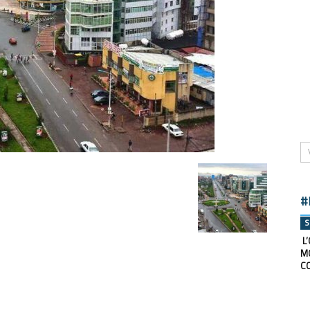
#
S
L’
M
C