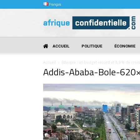
Français
Afrique
Confidentielle
ACCUEIL
POLITIQUE
ÉCONOMIE
Accueil
Éthiopie : un budget record et 8,9 % de cro
Addis-Ababa-Bole-620