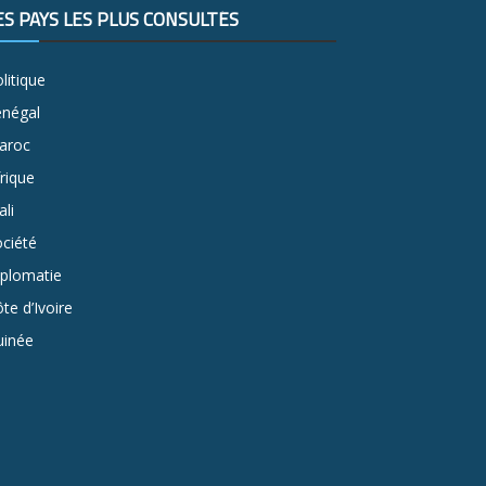
ES PAYS LES PLUS CONSULTÉS
litique
énégal
aroc
rique
li
ciété
iplomatie
te d’Ivoire
uinée