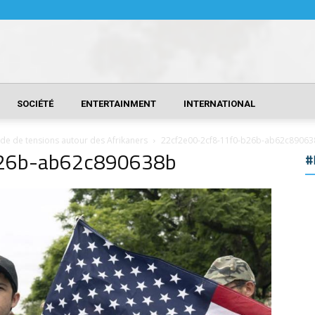
SOCIÉTÉ
ENTERTAINMENT
INTERNATIONAL
ode de tensions autour des Afrikaners
22cf2e00-2cf8-11f0-b26b-ab62c8906
b26b-ab62c890638b
#