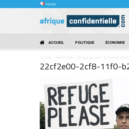
Français
Afrique
Confidentielle
ACCUEIL
POLITIQUE
ÉCONOMIE
Accueil
États-Unis – Afrique du Sud : un nouvel épis
22cf2e00-2cf8-11f0-