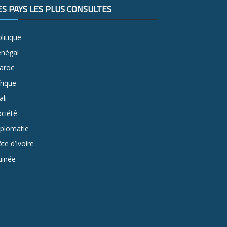
ES PAYS LES PLUS CONSULTÉS
litique
énégal
aroc
rique
li
ciété
iplomatie
te d’Ivoire
uinée