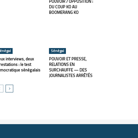
POUVOIR / OPPOSITION :
DU COUP KO AU
BOOMERANG KO
énégal
Sénégal
ux interviews, deux
POUVOIR ET PRESSE,
restations : le test
RELATIONS EN
mocratique sénégalais
SURCHAUFFE — DES
JOURNALISTES ARRÊTÉS