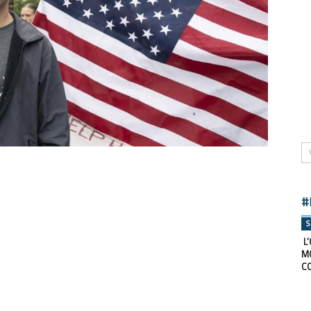
#
S
L’
M
C