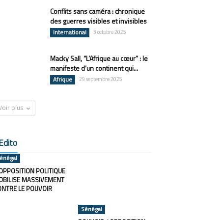
Conflits sans caméra : chronique
des guerres visibles et invisibles
International
3 octobre 2025
Macky Sall, “L’Afrique au cœur” : le
manifeste d’un continent qui...
Afrique
29 septembre 2025
Voir plus
Edito
énégal
OPPOSITION POLITIQUE
OBILISE MASSIVEMENT
ONTRE LE POUVOIR
Sénégal