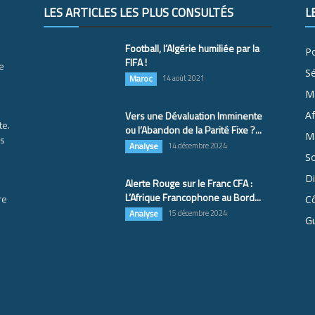
LES ARTICLES LES PLUS CONSULTÉS
L
Football, l’Algérie humiliée par la
Po
FIFA !
e
S
Maroc
14 août 2021
M
Vers une Dévaluation Imminente
Af
te.
ou l’Abandon de la Parité Fixe ?...
Ma
es
Analyse
14 décembre 2024
So
D
Alerte Rouge sur le Franc CFA :
L’Afrique Francophone au Bord...
re
Cô
Analyse
15 décembre 2024
G