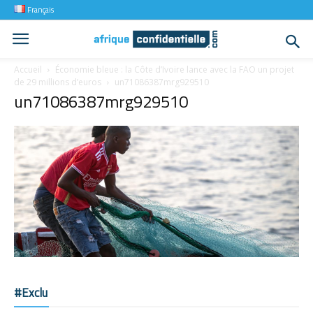
Français
Accueil
Économie bleue : la Côte d’Ivoire lance avec la FAO un projet
de 29 millions d’euros
un71086387mrg929510
un71086387mrg929510
#Exclu