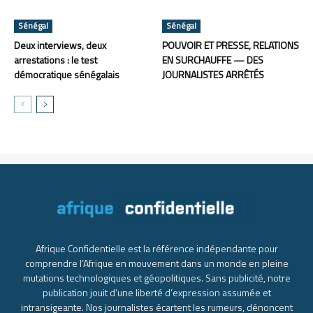
Sénégal
Sénégal
Deux interviews, deux
POUVOIR ET PRESSE, RELATIONS
arrestations : le test
EN SURCHAUFFE — DES
démocratique sénégalais
JOURNALISTES ARRÊTÉS
Afrique Confidentielle est la référence indépendante pour
comprendre l’Afrique en mouvement dans un monde en pleine
mutations technologiques et géopolitiques. Sans publicité, notre
publication jouit d’une liberté d’expression assumée et
intransigeante. Nos journalistes écartent les rumeurs, dénoncent