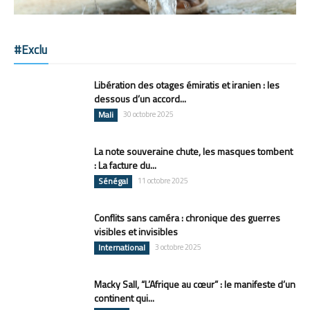
#Exclu
Libération des otages émiratis et iranien : les
dessous d’un accord...
Mali
30 octobre 2025
La note souveraine chute, les masques tombent
: La facture du...
Sénégal
11 octobre 2025
Conflits sans caméra : chronique des guerres
visibles et invisibles
International
3 octobre 2025
Macky Sall, “L’Afrique au cœur” : le manifeste d’un
continent qui...