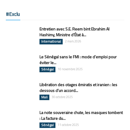
#Exclu
Entretien avec S.E. Reem bint Ebrahim Al
Hashimy, Ministre d’État à...
International
2 mars 2026
Le Sénégal sans le FMI : mode d’emploi pour
éviter le...
Sénégal
10 novembre 2025
Libération des otages émiratis et iranien : les
dessous d’un accord...
Mali
30 octobre 2025
La note souveraine chute, les masques tombent
: La facture du...
Sénégal
11 octobre 2025