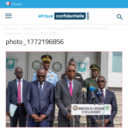
Français
Accueil
Dakar 2026 : le Sénégal sollicite l’expertise sécuritaire
ivoirienne
photo_1772196856
photo_1772196856