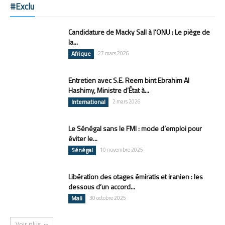
#Exclu
Candidature de Macky Sall à l’ONU : Le piège de
la...
Afrique
27 mars 2026
Entretien avec S.E. Reem bint Ebrahim Al
Hashimy, Ministre d’État à...
International
2 mars 2026
Le Sénégal sans le FMI : mode d’emploi pour
éviter le...
Sénégal
10 novembre 2025
Libération des otages émiratis et iranien : les
dessous d’un accord...
Mali
30 octobre 2025
Voir plus