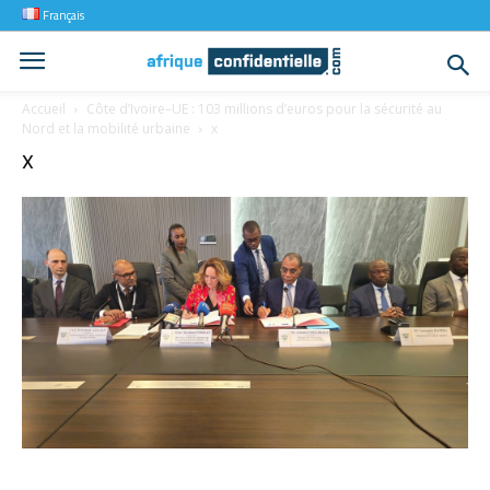
Français
Accueil
Côte d’Ivoire–UE : 103 millions d’euros pour la sécurité au
Nord et la mobilité urbaine
x
x