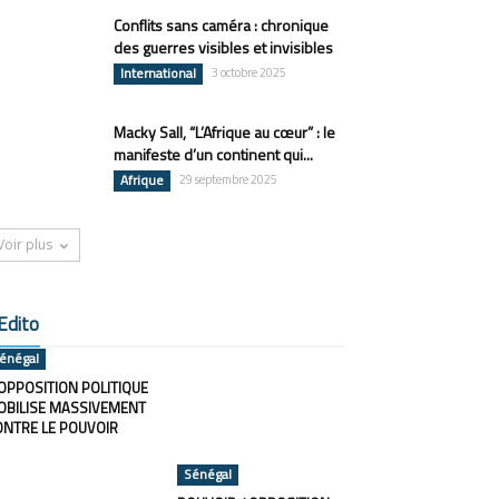
Conflits sans caméra : chronique
des guerres visibles et invisibles
International
3 octobre 2025
Macky Sall, “L’Afrique au cœur” : le
manifeste d’un continent qui...
Afrique
29 septembre 2025
Voir plus
Edito
énégal
OPPOSITION POLITIQUE
OBILISE MASSIVEMENT
ONTRE LE POUVOIR
Sénégal