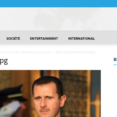
SOCIÉTÉ
ENTERTAINMENT
INTERNATIONAL
iani et Traoré devraient avoir peur
BQ1zWypJKII8v4dEhqzhpg
pg
#