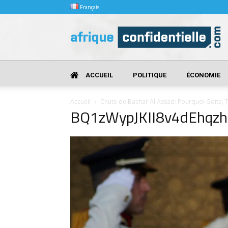
Français
Afrique
Confidentielle
ACCUEIL
POLITIQUE
ÉCONOMIE
Accueil
Chute de Bachar Al Assad: Pourquoi Goita, T
BQ1zWypJKII8v4dEhqzh