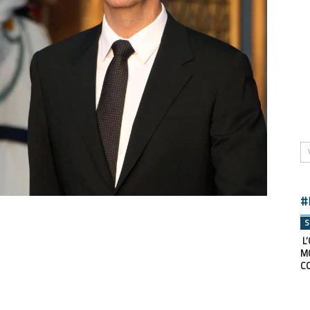
#
S
L’
M
C