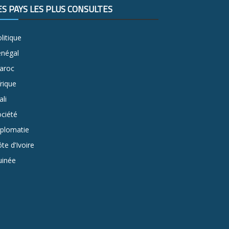
ES PAYS LES PLUS CONSULTÉS
litique
énégal
aroc
rique
li
ciété
iplomatie
te d’Ivoire
uinée