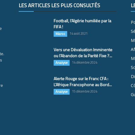
LES ARTICLES LES PLUS CONSULTÉS
L
Football, l’Algérie humiliée par la
Po
FIFA !
e
S
Maroc
14 août 2021
M
Vers une Dévaluation Imminente
Af
te.
ou l’Abandon de la Parité Fixe ?...
Ma
es
Analyse
14 décembre 2024
So
D
Alerte Rouge sur le Franc CFA :
L’Afrique Francophone au Bord...
re
Cô
Analyse
15 décembre 2024
G