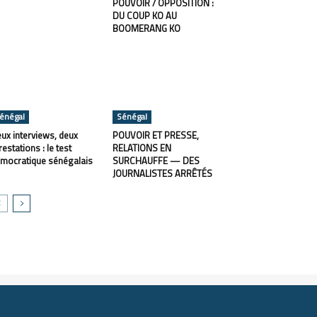
POUVOIR / OPPOSITION :
DU COUP KO AU
BOOMERANG KO
énégal
Sénégal
ux interviews, deux
POUVOIR ET PRESSE,
restations : le test
RELATIONS EN
mocratique sénégalais
SURCHAUFFE — DES
JOURNALISTES ARRÊTÉS