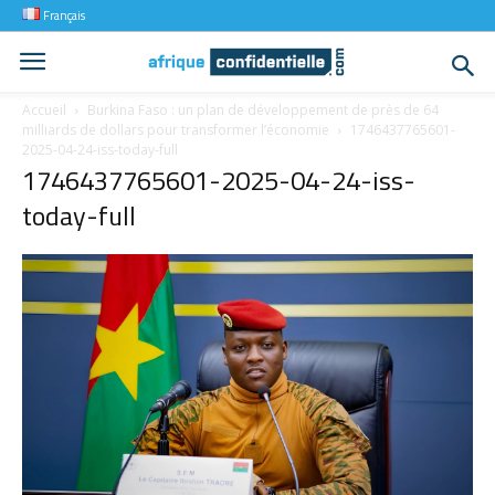
Français
Accueil
Burkina Faso : un plan de développement de près de 64
milliards de dollars pour transformer l’économie
1746437765601-
2025-04-24-iss-today-full
1746437765601-2025-04-24-iss-
today-full