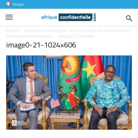
Français
Accueil
Burkina Faso–États-Unis : vers une relance de la coopération
sécuritaire et économique
image0-21-1024x606
image0-21-1024×606