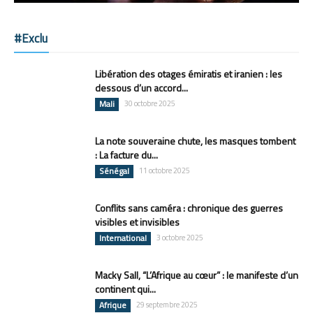
#Exclu
Libération des otages émiratis et iranien : les
dessous d’un accord...
Mali
30 octobre 2025
La note souveraine chute, les masques tombent
: La facture du...
Sénégal
11 octobre 2025
Conflits sans caméra : chronique des guerres
visibles et invisibles
International
3 octobre 2025
Macky Sall, “L’Afrique au cœur” : le manifeste d’un
continent qui...
Afrique
29 septembre 2025