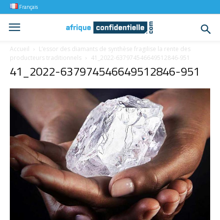
Français
Accueil
L’essor des diamants de synthèse fragilise la rente des
producteurs traditionnels
41_2022-637974546649512846-951
41_2022-637974546649512846-951