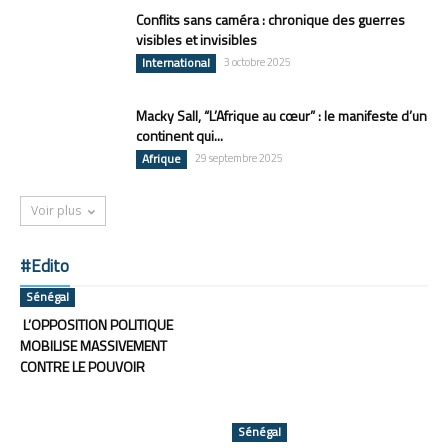
Conflits sans caméra : chronique des guerres
visibles et invisibles
International
3 octobre 2025
Macky Sall, “L’Afrique au cœur” : le manifeste d’un
continent qui...
Afrique
29 septembre 2025
Voir plus
#Edito
Sénégal
L’OPPOSITION POLITIQUE
MOBILISE MASSIVEMENT
CONTRE LE POUVOIR
Sénégal