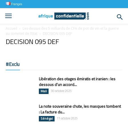
Français
Accueil
Les dessus des 5 milliards de CFA de pot de vin et la guerre
au sommet de l’Etat
DECISION 095 DEF
DECISION 095 DEF
#Exclu
Libération des otages émiratis et iranien : les
dessous d’un accord...
Mali
30 octobre 2025
La note souveraine chute, les masques tombent
: La facture du...
Sénégal
11 octobre 2025