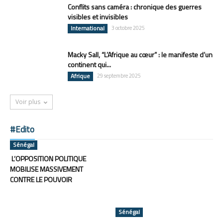
Conflits sans caméra : chronique des guerres
visibles et invisibles
International
3 octobre 2025
Macky Sall, “L’Afrique au cœur” : le manifeste d’un
continent qui...
Afrique
29 septembre 2025
Voir plus
#Edito
Sénégal
L’OPPOSITION POLITIQUE
MOBILISE MASSIVEMENT
CONTRE LE POUVOIR
Sénégal