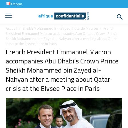
Français
Accueil
Sheikh Mohammed Bin Zayed, hôte de Macron
French
President Emmanuel Macron accompanies Abu Dhabi's Crown Prince
Sheikh Mohammed bin Zayed al-Nahyan after a meeting about Qatar
crisis at the Elysee Place in Paris
French President Emmanuel Macron
accompanies Abu Dhabi’s Crown Prince
Sheikh Mohammed bin Zayed al-
Nahyan after a meeting about Qatar
crisis at the Elysee Place in Paris